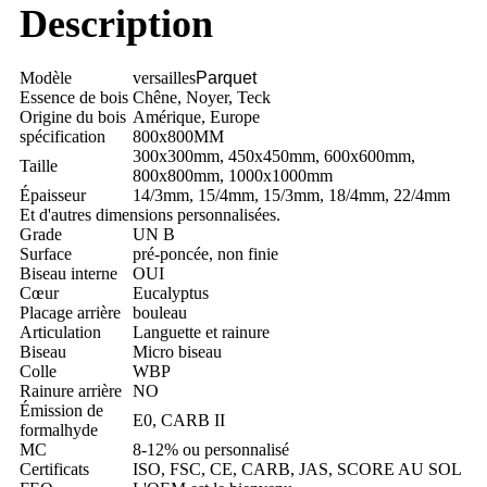
Description
Modèle
versailles
Parquet
Essence de bois
Chêne, Noyer, Teck
Origine du bois
Amérique, Europe
spécification
800x800MM
300x300mm, 450x450mm, 600x600mm,
Taille
800x800mm, 1000x1000mm
Épaisseur
14/3mm, 15/4mm, 15/3mm, 18/4mm, 22/4mm
Et d'autres dimensions personnalisées.
Grade
UN B
Surface
pré-poncée, non finie
Biseau interne
OUI
Cœur
Eucalyptus
Placage arrière
bouleau
Articulation
Languette et rainure
Biseau
Micro biseau
Colle
WBP
Rainure arrière
NO
Émission de
E0, CARB II
formalhyde
MC
8-12% ou personnalisé
Certificats
ISO, FSC, CE, CARB, JAS, SCORE AU SOL