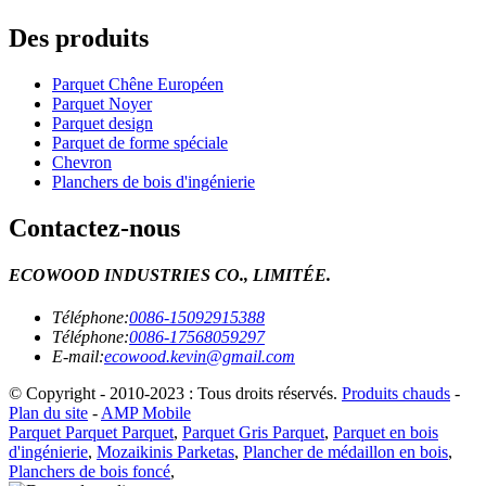
Des produits
Parquet Chêne Européen
Parquet Noyer
Parquet design
Parquet de forme spéciale
Chevron
Planchers de bois d'ingénierie
Contactez-nous
ECOWOOD INDUSTRIES CO., LIMITÉE.
Téléphone:
0086-15092915388
Téléphone:
0086-17568059297
E-mail:
ecowood.kevin@gmail.com
© Copyright - 2010-2023 : Tous droits réservés.
Produits chauds
-
Plan du site
-
AMP Mobile
Parquet Parquet Parquet
,
Parquet Gris Parquet
,
Parquet en bois
d'ingénierie
,
Mozaikinis Parketas
,
Plancher de médaillon en bois
,
Planchers de bois foncé
,