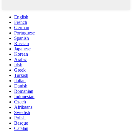
English
French
German
Portuguese
Spanish
Russian
Japanese
Korean
Arabic
Irish
Greek
Turkish
Italian
Danish
Romanian
Indonesian
Czech
Afrikaans
Swedish
Polish
Basque
Catalan