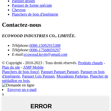
Parquet design
Parquet de forme spéciale
Chevron
Planchers de bois d'ingénierie
Contactez-nous
ECOWOOD INDUSTRIES CO., LIMITÉE.
Téléphone:
0086-15092915388
Téléphone:
0086-17568059297
E-mail:
ecowood.kevin@gmail.com
© Copyright - 2010-2023 : Tous droits réservés.
Produits chauds
-
Plan du site
-
AMP Mobile
Planchers de bois foncé
,
Parquet Parquet Parquet
,
Parquet en bois
d'ingénierie
,
Parquet Gris Parquet
,
Mozaikinis Parketas
,
Plancher de
médaillon en bois
,
Envoyer un e-mail
x