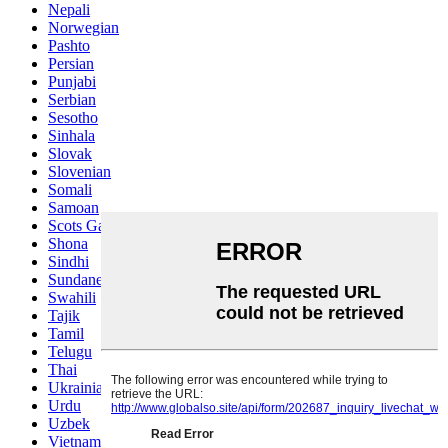
Nepali
Norwegian
Pashto
Persian
Punjabi
Serbian
Sesotho
Sinhala
Slovak
Slovenian
Somali
Samoan
Scots Gaelic
Shona
Sindhi
Sundanese
Swahili
Tajik
Tamil
Telugu
Thai
Ukrainian
Urdu
Uzbek
Vietnamese