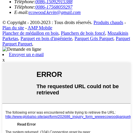
Téléphone:
0086-15092915388
Téléphone:
0086-17568059297
E-mail:
ecowood.kevin@gmail.com
© Copyright - 2010-2023 : Tous droits réservés.
Produits chauds
-
Plan du site
-
AMP Mobile
Plancher de médaillon en bois
,
Planchers de bois foncé
,
Mozaikinis
Parketas
,
Parquet en bois d'ingénierie
,
Parquet Gris Parquet
,
Parquet
Parquet Parquet
,
Envoyer un e-mail
x