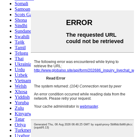
Somali
Samoan
Scots Gaelic
Shona
Sindhi
Sundanese
Swahili
Tajik
Tamil
Telugu
Thai
Ukrainian
Urdu
Uzbek
Vietnamese
Welsh
Xhosa
Yiddish
Yoruba
Zulu
Kinyarwanda
Tatar
Oriya
Turkmen
Uyghur